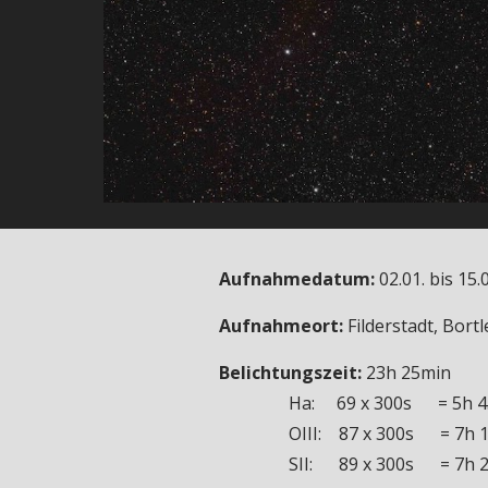
Aufnahmedatum:
02.01. bis 15.
Aufnahmeort:
Filderstadt, Bortl
Belichtungszeit:
23h 25min
Ha: 69 x 300s = 5h 45m
OIII: 87 x 300s = 7h 1
SII: 89 x 300s = 7h 25