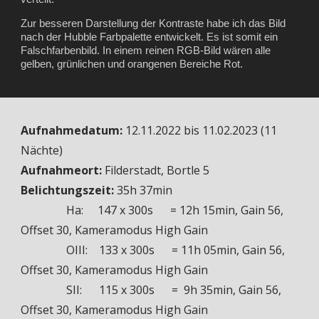
Zur besseren Darstellung der Kontraste habe ich d
as Bild
nach der Hubble Farbpalette entwickelt.
Es ist somit ein
Falschfarbenbild. In einem reinen RGB-Bild wären alle
gelben, grünlichen und orangenen Bereiche Rot.
Aufnahmedatum:
12.
1
1.2022 bis 11.02.2023 (11
Nächte)
Aufnahmeort:
Filderstadt, Bortle 5
Belichtungszeit:
35h 37min
Ha: 147 x 300s = 12h 15min, Gain 56,
Offset 30, Kameramodus High Gain
OIII: 133 x 300s = 11h 05min, Gain 56,
Offset 30, Kameramodus High Gain
SII: 115 x 300s = 9h 35min, Gain 56,
Offset 30, Kameramodus High Gain