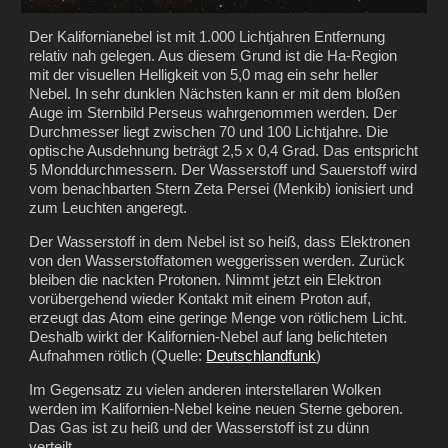
Der Kalifornianebel ist mit 1.000 Lichtjahren Entfernung
relativ nah gelegen. Aus diesem Grund ist die Ha-Region
mit der visuellen Helligkeit von 5,0 mag ein sehr heller
Nebel. In sehr dunklen Nächsten kann er mit dem bloßen
Auge im Sternbild Perseus wahrgenommen werden.
Der
Durchmesser
liegt zwischen 7
0 und 100 Lichtjahre. Die
optische Ausdehnung beträgt 2,5 x 0,4 Grad. Das entspricht
5 Monddurchmessern.
Der
Wasserstoff und Sa
uerstoff wird
vom benachbarten Stern Zeta Persei (Menkib) ionisiert und
zum Leuchten angeregt.
Der Wasserstoff in dem Nebel ist so heiß, dass Elektronen
von den Wasserstoffatomen weggerissen werden. Zurück
bleiben die nackten Protonen. Nimmt jetzt ein Elektron
vorübergehend wieder Kontakt mit einem Proton auf,
erzeugt das Atom eine geringe Menge von rötlichem Licht.
Deshalb wirkt der Kalifornien-Nebel auf lang belichteten
Aufnahmen rötlich (Quelle:
Deutschlandfunk
)
Im Gegensatz zu vielen anderen interstellaren Wolken
werden im Kalifornien-Nebel keine neuen Sterne geboren.
Das Gas ist zu heiß und der Wasserstoff ist zu dünn
verteilt.